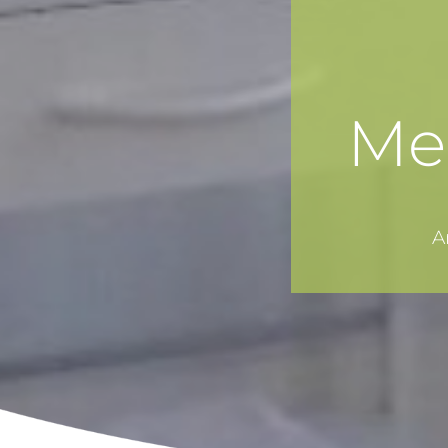
Med
A