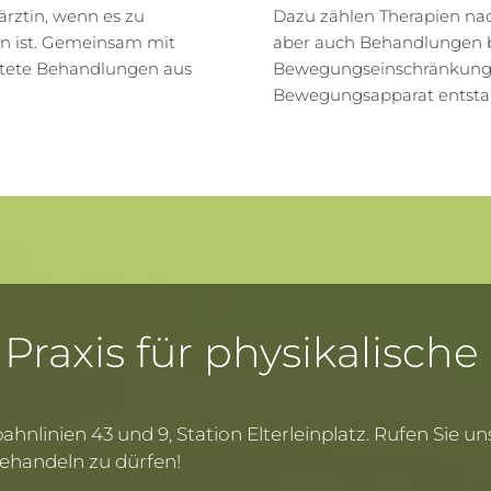
härztin, wenn es zu
Dazu zählen Therapien nac
 ist. Gemeinsam mit
aber auch Behandlungen 
htete Behandlungen aus
Bewegungseinschränkunge
Bewegungsapparat entsta
 Praxis für physikalisch
hnlinien 43 und 9, Station Elterleinplatz. Rufen Sie u
behandeln zu dürfen!