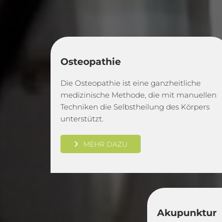
Osteopathie
Die Osteopathie ist eine ganzheitliche
medizinische Methode, die mit manuellen
Techniken die Selbstheilung des Körpers
unterstützt.
MEHR DAZU
Akupunktur