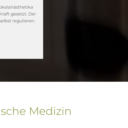
okalanästhetika
raft gesetzt. Der
elbst regulieren.
lische Medizin