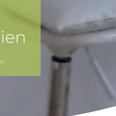
Wien
on