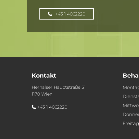
+43 1 4062220
Kontakt
Beha
Hernalser Hauptstraße 51
Monta
1170 Wien
Dienst
Mittwo
+43 1 4062220

Donner
Freitag