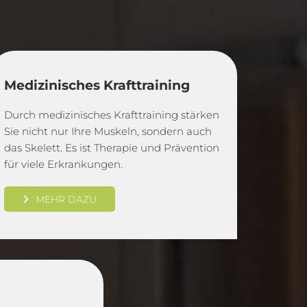
Medizinisches Krafttraining
Durch medizinisches Krafttraining stärken
Sie nicht nur Ihre Muskeln, sondern auch
das Skelett. Es ist Therapie und Prävention
für viele Erkrankungen.
MEHR DAZU