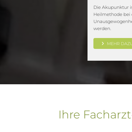
Die Akupunktur is
Heilmethode bei 
Unausgewogenhei
werden.
MEHR DAZ
Ihre Facharzt