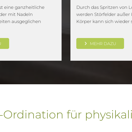
t eine ganzheitliche
Durch das Spritzen von L
der mit Nadeln
werden Störfelder außer K
ten ausgeglichen
Körper kann sich wieder s
U
MEHR DAZU
-Ordination für physika